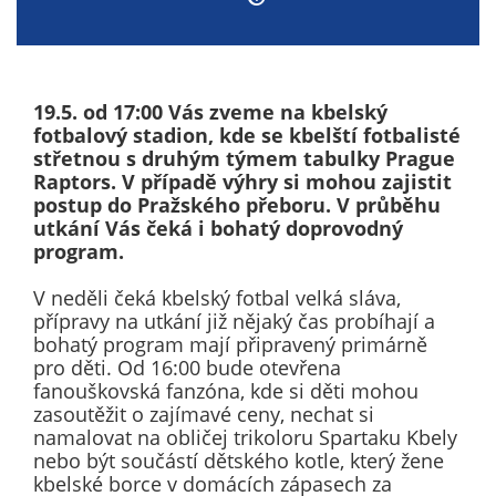
nemohou být
individuálně
deaktivovány
nebo
19.5. od 17:00 Vás zveme na kbelský
aktivovány.
fotbalový stadion, kde se kbelští fotbalisté
střetnou s druhým týmem tabulky Prague
Raptors. V případě výhry si mohou zajistit
Analytické
postup do Pražského přeboru. V průběhu
cookies
utkání Vás čeká i bohatý doprovodný
program.
Analytické
cookies nám
V neděli čeká kbelský fotbal velká sláva,
umožňují
přípravy na utkání již nějaký čas probíhají a
měření
bohatý program mají připravený primárně
výkonu
pro děti. Od 16:00 bude otevřena
našeho webu
fanouškovská fanzóna, kde si děti mohou
a našich
zasoutěžit o zajímavé ceny, nechat si
namalovat na obličej trikoloru Spartaku Kbely
reklamních
nebo být součástí dětského kotle, který žene
kampaní.
kbelské borce v domácích zápasech za
Jejich pomocí