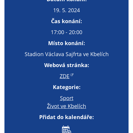
Technické
cookies
19. 5. 2024
Technické
Čas konání:
cookies jsou
nezbytné pro
17:00 - 20:00
správné
Místo konání:
fungování
webu a všech
Stadion Václava Sajfrta ve Kbelích
funkcí, které
Webová stránka:
nabízí.
Nepožadujeme
ZDE
Váš souhlas s
využitím
Kategorie:
technických
Sport
cookies na
Život ve Kbelích
našem webu. Z
tohoto důvodu
Přidat do kalendáře:
technické
cookies