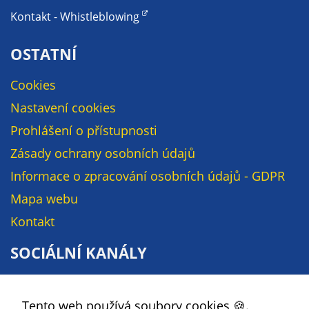
na našich
Kontakt - Whistleblowing
stránkách, tak na
stránkách třetích
OSTATNÍ
subjektů. Díky
tomu můžeme
Cookies
vytvářet profily
Nastavení cookies
založené na Vašich
Prohlášení o přístupnosti
zájmech, tak zvané
pseudonymizované
Zásady ochrany osobních údajů
profily. Na základě
Informace o zpracování osobních údajů - GDPR
těchto informací
není zpravidla
Mapa webu
možná
Kontakt
bezprostřední
identifikace Vaší
SOCIÁLNÍ KANÁLY
osoby, protože jsou
používány pouze
Facebook
pseudonymizované
Tento web používá soubory cookies 🍪.
YouTube