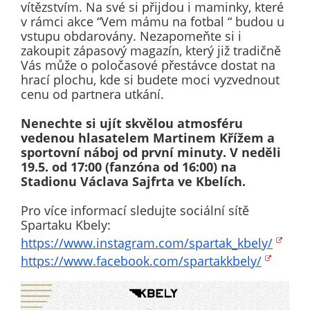
vítězstvím. Na své si přijdou i maminky, které
určujeme
v rámci akce “Vem mámu na fotbal “ budou u
počet návštěv
vstupu obdarovány. Nezapomeňte si i
a zdroje
zakoupit zápasový magazín, který již tradičně
návštěv našich
Vás může o poločasové přestávce dostat na
hrací plochu, kde si budete moci vyzvednout
internetových
cenu od partnera utkání.
stránek. Data
získaná
Nenechte si ujít skvělou atmosféru
pomocí
vedenou hlasatelem Martinem Křížem a
těchto
sportovní náboj od první minuty. V neděli
cookies
19.5. od 17:00 (fanzóna od 16:00) na
zpracováváme
Stadionu Václava Sajfrta ve Kbelích.
souhrnně, bez
Pro více informací sledujte sociální sítě
použití
Spartaku Kbely:
identifikátorů,
https://www.instagram.com/spartak_kbely/
které ukazují
https://www.facebook.com/spartakkbely/
na konkrétní
uživatelé
našeho webu.