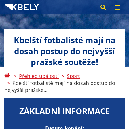
Kbelští fotbalisté mají na
dosah postup do nejvyšší
pražské soutěže!
Přehled událostí
Sport
Kbelští fotbalisté mají na dosah postup do
nejvyšší pražské…
ZÁKLADNÍ INFORMACE
Datum konání: