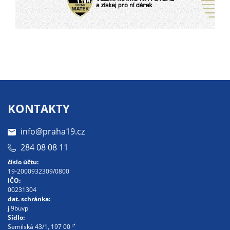
soubory cookie a
další technologie,
abychom
přizpůsobili naše
webové stránky
potřebám a
zájmům našich
návštěvníků.
KONTAKTY
Reklamní
info@praha19.cz
cookies
284 08 08 11
Reklamní cookies
číslo účtu:
používáme my
19-2000932309/0800
nebo naši partneři,
IČO:
00231304
abychom Vám
dat. schránka:
mohli zobrazit
ji9buvp
vhodné obsahy
Sídlo:
Semilská 43/1, 197 00
nebo reklamy jak