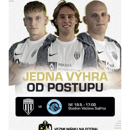
Pokud
vypnete
používání
analytických
cookies ve
vztahu k Vaší
návštěvě,
ztrácíme
možnost
analýzy
výkonu a
optimalizace
našich
opatření.
Personalizované
soubory cookie
Používáme rovněž