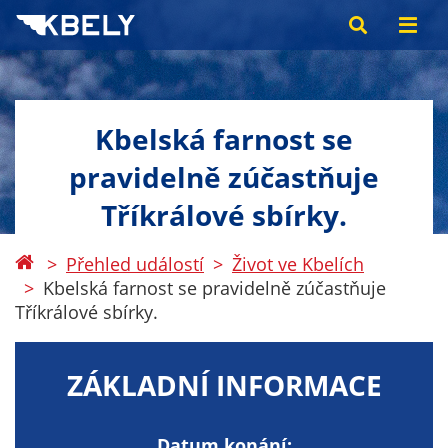
Kbelská farnost se
pravidelně zúčastňuje
Tříkrálové sbírky.
Přehled událostí
Život ve Kbelích
Kbelská farnost se pravidelně zúčastňuje
Tříkrálové sbírky.
ZÁKLADNÍ INFORMACE
Datum konání: