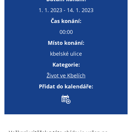
Technické
cookies
1. 1. 2023 - 14. 1. 2023
Technické
Čas konání:
cookies jsou
nezbytné pro
00:00
správné
Místo konání:
fungování
webu a všech
kbelské ulice
funkcí, které
Kategorie:
nabízí.
Nepožadujeme
Život ve Kbelích
Váš souhlas s
využitím
Přidat do kalendáře:
technických
cookies na
našem webu. Z
tohoto důvodu
technické
cookies