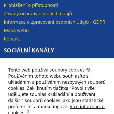
soubory cookie a
Prohlášení o přístupnosti
další technologie,
Zásady ochrany osobních údajů
abychom
Informace o zpracování osobních údajů - GDPR
přizpůsobili naše
webové stránky
Mapa webu
potřebám a
Kontakt
zájmům našich
návštěvníků.
SOCIÁLNÍ KANÁLY
Facebook
Reklamní
Tento web používá soubory cookies 🍪.
YouTube
cookies
Používáním tohoto webu souhlasíte s
Reklamní cookies
Instagram
ukládáním a používáním nezbytných souborů
používáme my
RSS
cookies. Zakliknutím tlačítka "Povolit vše"
nebo naši partneři,
udělujete souhlas k ukládání a používání i
abychom Vám
Kbely
dalších souborů cookies jako jsou statistické,
mohli zobrazit
preferenční a marketingové.
Více informací o
vhodné obsahy
cookies
nebo reklamy jak