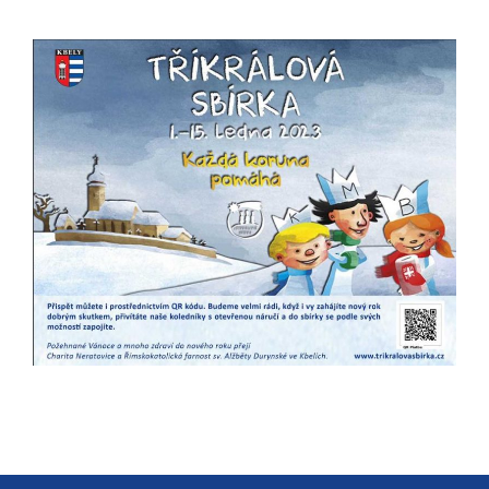
určujeme
počet návštěv
a zdroje
návštěv našich
internetových
stránek. Data
získaná
pomocí
těchto
cookies
zpracováváme
souhrnně, bez
použití
identifikátorů,
které ukazují
na konkrétní
uživatelé
našeho webu.