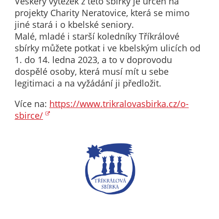
Veškerý výtěžek z této sbírky je určen na
nemohou být
projekty Charity Neratovice, která se mimo
individuálně
jiné stará i o kbelské seniory.
deaktivovány
Malé, mladé i starší koledníky Tříkrálové
nebo
sbírky můžete potkat i ve kbelským ulicích od
aktivovány.
1. do 14. ledna 2023, a to v doprovodu
dospělé osoby, která musí mít u sebe
legitimaci a na vyžádání ji předložit.
Analytické
cookies
Více na:
https://www.trikralovasbirka.cz/o-
Analytické
sbirce/
cookies nám
umožňují
měření
výkonu
našeho webu
a našich
reklamních
kampaní.
Jejich pomocí