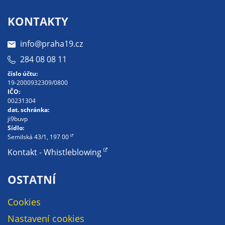
Pokud
vypnete
KONTAKTY
používání
analytických
info@praha19.cz
cookies ve
284 08 08 11
vztahu k Vaší
návštěvě,
číslo účtu:
19-2000932309/0800
ztrácíme
IČO:
možnost
00231304
analýzy
dat. schránka:
ji9buvp
výkonu a
Sídlo:
optimalizace
Semilská 43/1, 197 00
našich
Kontakt - Whistleblowing
opatření.
OSTATNÍ
Personalizované
Cookies
soubory cookie
Nastavení cookies
Používáme rovněž