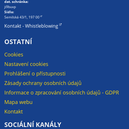
dat. schránka:
na našich
ji9buvp
Sídlo:
stránkách, tak na
Semilská 43/1, 197 00
stránkách třetích
Kontakt - Whistleblowing
subjektů. Díky
tomu můžeme
OSTATNÍ
vytvářet profily
založené na Vašich
Cookies
zájmech, tak zvané
pseudonymizované
Nastavení cookies
profily. Na základě
Prohlášení o přístupnosti
těchto informací
není zpravidla
Zásady ochrany osobních údajů
možná
Informace o zpracování osobních údajů - GDPR
bezprostřední
Mapa webu
identifikace Vaší
osoby, protože jsou
Kontakt
používány pouze
SOCIÁLNÍ KANÁLY
pseudonymizované