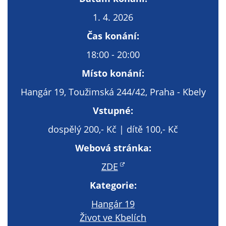
Technické
cookies
1. 4. 2026
Technické
Čas konání:
cookies jsou
nezbytné pro
18:00 - 20:00
správné
Místo konání:
fungování
webu a všech
Hangár 19, Toužimská 244/42, Praha - Kbely
funkcí, které
Vstupné:
nabízí.
Nepožadujeme
dospělý 200,- Kč | dítě 100,- Kč
Váš souhlas s
využitím
Webová stránka:
technických
ZDE
cookies na
našem webu. Z
Kategorie:
tohoto důvodu
Hangár 19
technické
Život ve Kbelích
cookies