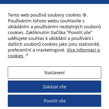
údaje. Pokud
Facebook
nevyjádříte
souhlas, nebudete
Tento web používá soubory cookies 🍪.
YouTube
příjemcem obsahů
Používáním tohoto webu souhlasíte s
Instagram
a reklam
ukládáním a používáním nezbytných souborů
přizpůsobených
RSS
cookies. Zakliknutím tlačítka "Povolit vše"
Vašim zájmům.
udělujete souhlas k ukládání a používání i
Kbely
dalších souborů cookies jako jsou statistické,
preferenční a marketingové.
Více informací o
cookies
Satalice
Nastavení
Vinoř
Zakázat vše
Magistrát HMP
Povolit vše
Copyright ©
2026 Úřad městské části Praha 19