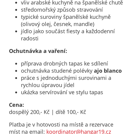
vliv arabské kuchyně na španělské chutě
určujeme
středomořský způsob stravování
počet návštěv
typické suroviny španělské kuchyně
a zdroje
(olivový olej, česnek, mandle)
návštěv našich
jídlo jako součást fiesty a každodenní
internetových
radosti
stránek. Data
získaná
Ochutnávka a vaření:
pomocí
příprava drobných tapas ke sdílení
těchto
ochutnávka studené polévky
ajo blanco
cookies
práce s jednoduchými surovinami a
zpracováváme
rychlou úpravou jídel
souhrnně, bez
ukázka servírování ve stylu tapas
použití
identifikátorů,
Cena:
které ukazují
dospělý 200,- Kč | dítě 100,- Kč
na konkrétní
uživatelé
Platba je v hotovosti na místě a rezervace
našeho webu.
míst na email:
koordinator@hangar19.cz