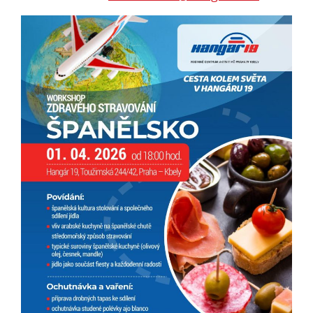
Pokud
vypnete
používání
analytických
cookies ve
vztahu k Vaší
návštěvě,
ztrácíme
možnost
analýzy
výkonu a
optimalizace
našich
opatření.
Personalizované
soubory cookie
Používáme rovněž