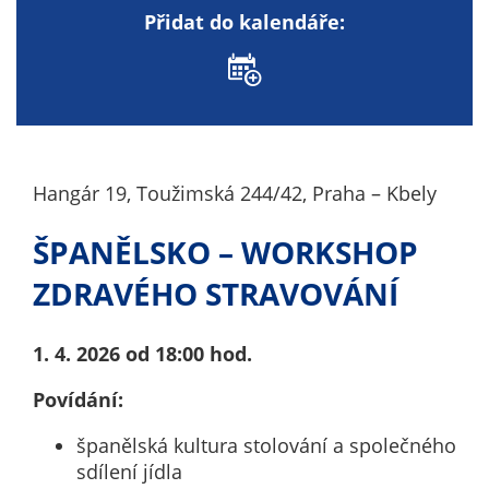
nemohou být
Přidat do kalendáře:
individuálně
deaktivovány
nebo
aktivovány.
Hangár 19, Toužimská 244/42, Praha – Kbely
Analytické
cookies
ŠPANĚLSKO – WORKSHOP
Analytické
cookies nám
ZDRAVÉHO STRAVOVÁNÍ
umožňují
měření
1.
4. 2026 od 18:00 hod.
výkonu
našeho webu
Povídání:
a našich
reklamních
španělská kultura stolování a společného
kampaní.
sdílení jídla
Jejich pomocí