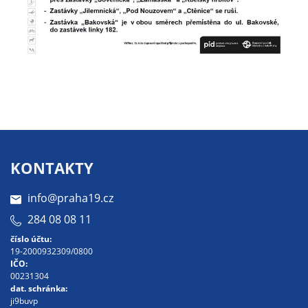
určujeme
počet návštěv
a zdroje
návštěv našich
internetových
stránek. Data
získaná
pomocí
těchto
cookies
KONTAKTY
zpracováváme
souhrnně, bez
info@praha19.cz
použití
284 08 08 11
identifikátorů,
číslo účtu:
které ukazují
19-2000932309/0800
na konkrétní
IČO:
00231304
uživatelé
dat. schránka:
našeho webu.
ji9buvp