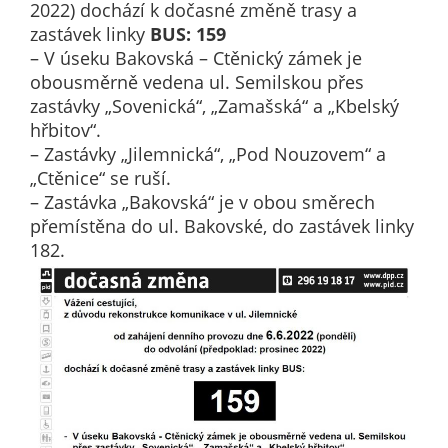
2022) dochází k dočasné změně trasy a
nemohou být
zastávek linky
BUS: 159
individuálně
– V úseku Bakovská – Ctěnický zámek je
deaktivovány
obousměrně vedena ul. Semilskou přes
nebo
zastávky „Sovenická“, „Zamašská“ a „Kbelský
aktivovány.
hřbitov“.
– Zastávky „Jilemnická“, „Pod Nouzovem“ a
„Ctěnice“ se ruší.
Analytické
– Zastávka „Bakovská“ je v obou směrech
cookies
přemístěna do ul. Bakovské, do zastávek linky
Analytické
182.
cookies nám
umožňují
měření
výkonu
našeho webu
a našich
reklamních
kampaní.
Jejich pomocí