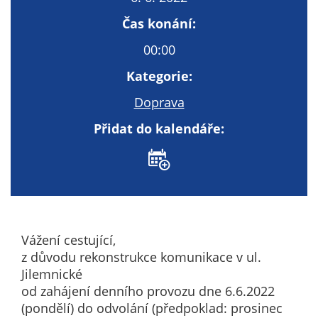
Technické
cookies
Čas konání:
Technické
00:00
cookies jsou
nezbytné pro
Kategorie:
správné
Doprava
fungování
webu a všech
Přidat do kalendáře:
funkcí, které
nabízí.
Nepožadujeme
Váš souhlas s
využitím
technických
Vážení cestující,
cookies na
z důvodu rekonstrukce komunikace v ul.
našem webu. Z
Jilemnické
tohoto důvodu
od zahájení denního provozu dne 6.6.2022
technické
(pondělí) do odvolání (předpoklad: prosinec
cookies