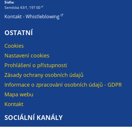
Pokud
Sídlo:
Semilská 43/1, 197 00
vypnete
používání
Kontakt - Whistleblowing
analytických
cookies ve
OSTATNÍ
vztahu k Vaší
návštěvě,
Cookies
ztrácíme
Nastavení cookies
možnost
analýzy
Prohlášení o přístupnosti
výkonu a
Zásady ochrany osobních údajů
optimalizace
Informace o zpracování osobních údajů - GDPR
našich
opatření.
Mapa webu
Kontakt
Personalizované
SOCIÁLNÍ KANÁLY
soubory cookie
Používáme rovněž
Facebook