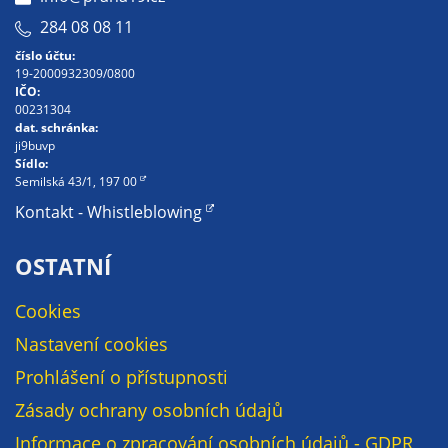
určujeme
284 08 08 11
počet návštěv
číslo účtu:
a zdroje
19-2000932309/0800
návštěv našich
IČO:
00231304
internetových
dat. schránka:
stránek. Data
ji9buvp
získaná
Sídlo:
Semilská 43/1, 197 00
pomocí
Kontakt - Whistleblowing
těchto
cookies
zpracováváme
OSTATNÍ
souhrnně, bez
použití
Cookies
identifikátorů,
Nastavení cookies
které ukazují
Prohlášení o přístupnosti
na konkrétní
uživatelé
Zásady ochrany osobních údajů
našeho webu.
Informace o zpracování osobních údajů - GDPR