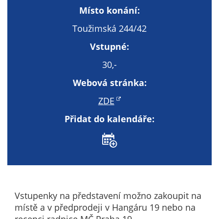
Technické
Místo konání:
cookies
Technické
Toužimská 244/42
cookies jsou
Vstupné:
nezbytné pro
správné
30,-
fungování
Webová stránka:
webu a všech
funkcí, které
ZDE
nabízí.
Přidat do kalendáře:
Nepožadujeme
Váš souhlas s
využitím
technických
cookies na
našem webu. Z
tohoto důvodu
Vstupenky na představení možno zakoupit na
technické
místě a v předprodeji v Hangáru 19 nebo na
cookies