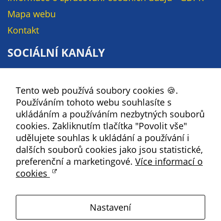
Pokud
Mapa webu
vypnete
používání
Kontakt
analytických
cookies ve
SOCIÁLNÍ KANÁLY
vztahu k Vaší
návštěvě,
Facebook
ztrácíme
Tento web používá soubory cookies 🍪.
YouTube
možnost
Používáním tohoto webu souhlasíte s
Instagram
analýzy
ukládáním a používáním nezbytných souborů
výkonu a
RSS
cookies. Zakliknutím tlačítka "Povolit vše"
optimalizace
udělujete souhlas k ukládání a používání i
našich
dalších souborů cookies jako jsou statistické,
Kbely
opatření.
preferenční a marketingové.
Více informací o
cookies
Satalice
Personalizované
soubory cookie
Nastavení
Vinoř
Používáme rovněž