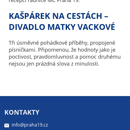
recepci radnice MČ Praha 19.
nemohou být
individuálně
KAŠPÁREK NA CESTÁCH –
deaktivovány
nebo
DIVADLO MATKY VACKOVÉ
aktivovány.
Tři úsměvné pohádkové příběhy, propojené
písničkami. Připomenou, že hodnoty jako je
Analytické
poctivost, pravdomluvnost a pomoc druhému
cookies
nejsou jen prázdná slova z minulosti.
Analytické
cookies nám
umožňují
měření
výkonu
našeho webu
a našich
KONTAKTY
reklamních
kampaní.
info@praha19.cz
Jejich pomocí