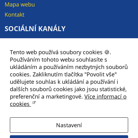
Pokud
Mapa webu
vypnete
Kontakt
používání
analytických
SOCIÁLNÍ KANÁLY
cookies ve
vztahu k Vaší
Facebook
návštěvě,
Tento web používá soubory cookies 🍪.
YouTube
ztrácíme
Používáním tohoto webu souhlasíte s
možnost
Instagram
ukládáním a používáním nezbytných souborů
analýzy
RSS
cookies. Zakliknutím tlačítka "Povolit vše"
výkonu a
udělujete souhlas k ukládání a používání i
optimalizace
dalších souborů cookies jako jsou statistické,
Kbely
našich
preferenční a marketingové.
Více informací o
opatření.
cookies
Satalice
Personalizované
Nastavení
soubory cookie
Vinoř
Používáme rovněž