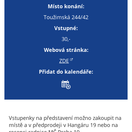
Technické
Místo konání:
cookies
Technické
Toužimská 244/42
cookies jsou
Vstupné:
nezbytné pro
správné
30,-
fungování
Webová stránka:
webu a všech
funkcí, které
ZDE
nabízí.
Přidat do kalendáře:
Nepožadujeme
Váš souhlas s
využitím
technických
cookies na
našem webu. Z
tohoto důvodu
Vstupenky na představení možno zakoupit na
technické
místě a v předprodeji v Hangáru 19 nebo na
cookies