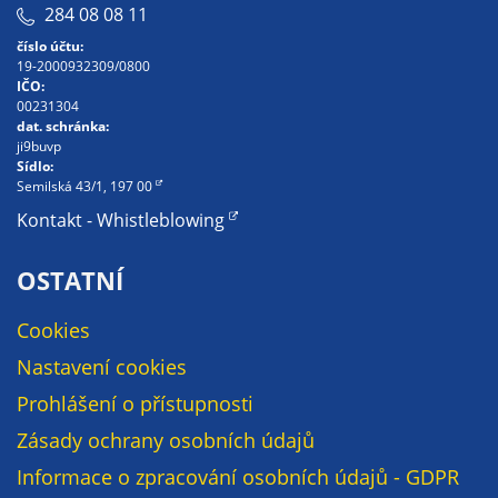
284 08 08 11
určujeme
číslo účtu:
počet návštěv
19-2000932309/0800
a zdroje
IČO:
návštěv našich
00231304
dat. schránka:
internetových
ji9buvp
stránek. Data
Sídlo:
získaná
Semilská 43/1, 197 00
pomocí
Kontakt - Whistleblowing
těchto
cookies
OSTATNÍ
zpracováváme
souhrnně, bez
Cookies
použití
Nastavení cookies
identifikátorů,
které ukazují
Prohlášení o přístupnosti
na konkrétní
Zásady ochrany osobních údajů
uživatelé
našeho webu.
Informace o zpracování osobních údajů - GDPR