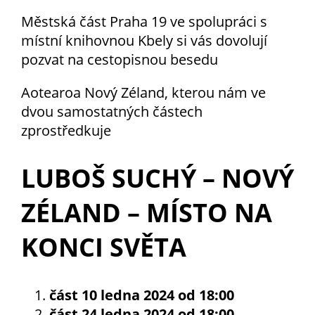
nemohou být
Městská část Praha 19 ve spolupráci s
individuálně
místní knihovnou Kbely si vás dovolují
deaktivovány
pozvat na cestopisnou besedu
nebo
aktivovány.
Aotearoa Nový Zéland, kterou nám ve
dvou samostatných částech
Analytické
zprostředkuje
cookies
Analytické
LUBOŠ SUCHÝ – NOVÝ
cookies nám
umožňují
ZÉLAND – MÍSTO NA
měření
výkonu
KONCI SVĚTA
našeho webu
a našich
reklamních
část 10 ledna 2024 od 18:00
kampaní.
část 24 ledna 2024 od 18:00
Jejich pomocí