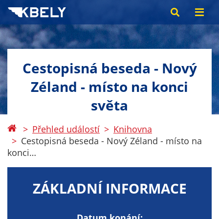
Cestopisná beseda - Nový
Zéland - místo na konci
světa
Přehled událostí
Knihovna
Cestopisná beseda - Nový Zéland - místo na
konci…
ZÁKLADNÍ INFORMACE
Datum konání: