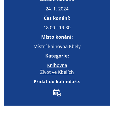
Technické
cookies
24. 1. 2024
Technické
Čas konání:
cookies jsou
nezbytné pro
18:00 - 19:30
správné
Místo konání:
fungování
webu a všech
Místní knihovna Kbely
funkcí, které
Kategorie:
nabízí.
Nepožadujeme
Knihovna
Váš souhlas s
Život ve Kbelích
využitím
technických
Přidat do kalendáře:
cookies na
našem webu. Z
tohoto důvodu
technické
cookies