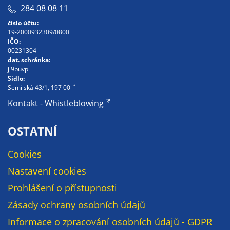
soubory cookie a
284 08 08 11
další technologie,
číslo účtu:
abychom
19-2000932309/0800
IČO:
přizpůsobili naše
00231304
webové stránky
dat. schránka:
potřebám a
ji9buvp
Sídlo:
zájmům našich
Semilská 43/1, 197 00
návštěvníků.
Kontakt - Whistleblowing
OSTATNÍ
Reklamní
cookies
Cookies
Reklamní cookies
používáme my
Nastavení cookies
nebo naši partneři,
Prohlášení o přístupnosti
abychom Vám
mohli zobrazit
Zásady ochrany osobních údajů
vhodné obsahy
Informace o zpracování osobních údajů - GDPR
nebo reklamy jak