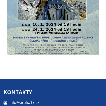
Pokud
vypnete
používání
analytických
cookies ve
vztahu k Vaší
návštěvě,
ztrácíme
možnost
analýzy
výkonu a
optimalizace
našich
opatření.
KONTAKTY
Personalizované
soubory cookie
info@praha19.cz
Používáme rovněž