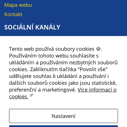
Mapa webu
na našich
stránkách, tak na
Kontakt
stránkách třetích
SOCIÁLNÍ KANÁLY
subjektů. Díky
tomu můžeme
Facebook
vytvářet profily
založené na Vašich
Tento web používá soubory cookies 🍪.
YouTube
zájmech, tak zvané
Používáním tohoto webu souhlasíte s
Instagram
pseudonymizované
ukládáním a používáním nezbytných souborů
profily. Na základě
RSS
cookies. Zakliknutím tlačítka "Povolit vše"
těchto informací
udělujete souhlas k ukládání a používání i
není zpravidla
dalších souborů cookies jako jsou statistické,
Kbely
možná
preferenční a marketingové.
Více informací o
bezprostřední
cookies
Satalice
identifikace Vaší
osoby, protože jsou
používány pouze
Nastavení
Vinoř
pseudonymizované