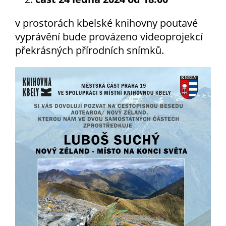
určujeme
v prostorách kbelské knihovny poutavé
počet návštěv
a zdroje
vyprávění bude provázeno videoprojekcí
návštěv našich
překrásných přírodních snímků.
internetových
stránek. Data
získaná
pomocí
těchto
cookies
zpracováváme
souhrnně, bez
použití
identifikátorů,
které ukazují
na konkrétní
uživatelé
našeho webu.