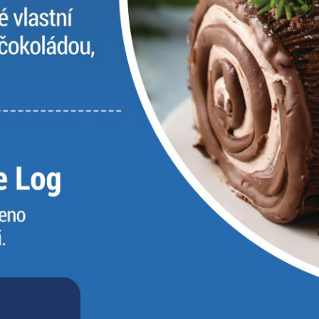
soubory cookie a
další technologie,
abychom
přizpůsobili naše
webové stránky
potřebám a
zájmům našich
návštěvníků.
Reklamní
cookies
Reklamní cookies
používáme my
nebo naši partneři,
abychom Vám
mohli zobrazit
vhodné obsahy
nebo reklamy jak