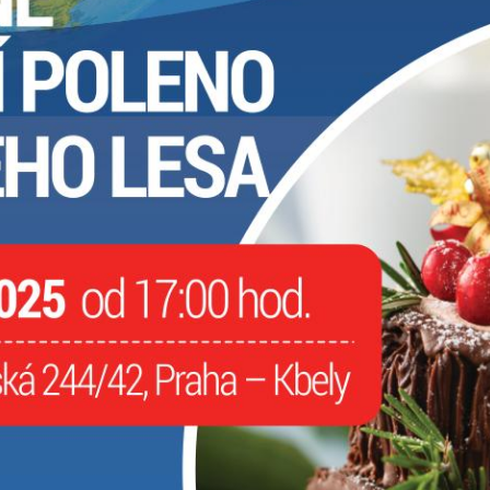
Pokud
vypnete
používání
analytických
cookies ve
vztahu k Vaší
návštěvě,
ztrácíme
možnost
analýzy
výkonu a
optimalizace
našich
opatření.
Personalizované
soubory cookie
Používáme rovněž