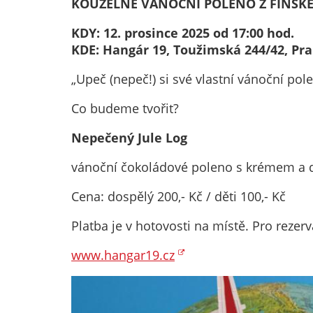
KOUZELNÉ VÁNOČNÍ POLENO Z FINSK
KDY: 12. prosince 2025 od 17:00 hod.
KDE: Hangár 19, Toužimská 244/42, Pra
„Upeč (nepeč!) si své vlastní vánoční pol
Co budeme tvořit?
Nepečený Jule Log
vánoční čokoládové poleno s krémem a 
Cena: dospělý 200,- Kč / děti 100,- Kč
Platba je v hotovosti na místě. Pro rezerv
www.hangar19.cz