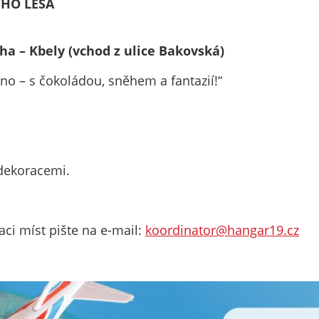
ÉHO LESA
nemohou být
individuálně
deaktivovány
ha – Kbely (vchod z ulice Bakovská)
nebo
aktivovány.
eno – s čokoládou, sněhem a fantazií!“
Analytické
cookies
Analytické
dekoracemi.
cookies nám
umožňují
měření
aci míst pište na e-mail:
koordinator@hangar19.cz
výkonu
našeho webu
a našich
reklamních
kampaní.
Jejich pomocí