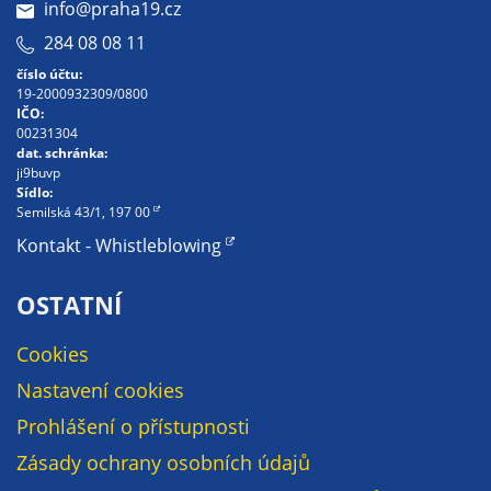
info@praha19.cz
určujeme
284 08 08 11
počet návštěv
a zdroje
číslo účtu:
19-2000932309/0800
návštěv našich
IČO:
internetových
00231304
stránek. Data
dat. schránka:
ji9buvp
získaná
Sídlo:
pomocí
Semilská 43/1, 197 00
těchto
Kontakt - Whistleblowing
cookies
zpracováváme
OSTATNÍ
souhrnně, bez
použití
Cookies
identifikátorů,
Nastavení cookies
které ukazují
na konkrétní
Prohlášení o přístupnosti
uživatelé
Zásady ochrany osobních údajů
našeho webu.