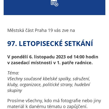
nemohou být
individuálně
deaktivovány
nebo
aktivovány.
Městská část Praha 19 vás zve na
97. LETOPISECKÉ SETKÁNÍ
Analytické
cookies
Analytické
V pondělí 6. listopadu 2023 od 14:00 hodin
cookies nám
v zasedací místnosti v 1. patře radnice.
umožňují
Téma:
měření
Všechny současné kbelské spolky, sdružení,
výkonu
kluby, organizace, politické strany, hudební
našeho webu
skupiny
a našich
reklamních
Prosíme všechny, kdo má fotografie nebo jiny
kampaní.
materiál k danému tématu o zapůjčení.
Jejich pomocí