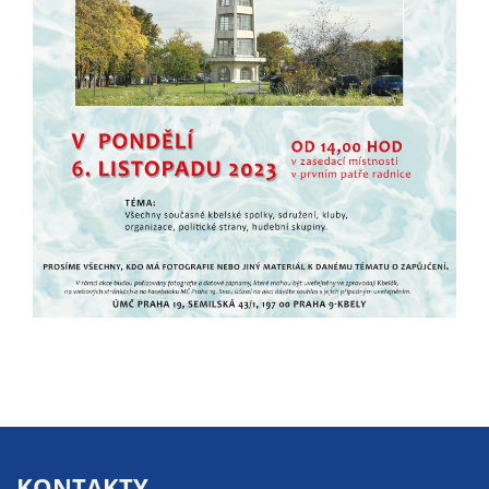
Pokud
vypnete
používání
analytických
cookies ve
vztahu k Vaší
návštěvě,
ztrácíme
možnost
analýzy
výkonu a
optimalizace
našich
opatření.
Personalizované
soubory cookie
Používáme rovněž
KONTAKTY