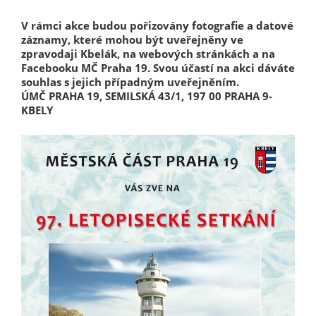
určujeme
V rámci akce budou pořizovány fotografie a datové
počet návštěv
záznamy, které mohou být uveřejněny ve
a zdroje
zpravodaji Kbelák, na webových stránkách a na
návštěv našich
Facebooku MČ Praha 19. Svou účastí na akci dáváte
internetových
souhlas s jejich případným uveřejněním.
ÚMČ PRAHA 19, SEMILSKÁ 43/1, 197 00 PRAHA 9-
stránek. Data
KBELY
získaná
pomocí
těchto
cookies
zpracováváme
souhrnně, bez
použití
identifikátorů,
které ukazují
na konkrétní
uživatelé
našeho webu.