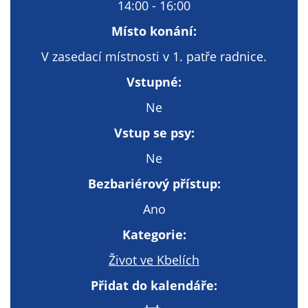
Technické
14:00 - 16:00
cookies
Místo konání:
Technické
cookies jsou
V zasedací místnosti v 1. patře radnice.
nezbytné pro
Vstupné:
správné
fungování
Ne
webu a všech
Vstup se psy:
funkcí, které
nabízí.
Ne
Nepožadujeme
Bezbariérový přístup:
Váš souhlas s
využitím
Ano
technických
cookies na
Kategorie:
našem webu. Z
Život ve Kbelích
tohoto důvodu
technické
Přidat do kalendáře:
cookies