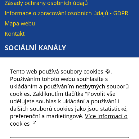
Zásady ochrany osobních údajů
na našich
Informace o zpracování osobních údajů - GDPR
stránkách, tak na
stránkách třetích
Mapa webu
subjektů. Díky
Kontakt
tomu můžeme
vytvářet profily
SOCIÁLNÍ KANÁLY
založené na Vašich
zájmech, tak zvané
Facebook
pseudonymizované
Tento web používá soubory cookies 🍪.
YouTube
profily. Na základě
Používáním tohoto webu souhlasíte s
těchto informací
Instagram
ukládáním a používáním nezbytných souborů
není zpravidla
RSS
cookies. Zakliknutím tlačítka "Povolit vše"
možná
udělujete souhlas k ukládání a používání i
bezprostřední
Kbely
dalších souborů cookies jako jsou statistické,
identifikace Vaší
preferenční a marketingové.
Více informací o
osoby, protože jsou
cookies
používány pouze
Satalice
pseudonymizované