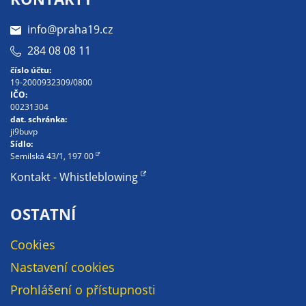
soubory cookie a
další technologie,
info@praha19.cz
abychom
284 08 08 11
přizpůsobili naše
číslo účtu:
webové stránky
19-2000932309/0800
potřebám a
IČO:
zájmům našich
00231304
dat. schránka:
návštěvníků.
ji9buvp
Sídlo:
Semilská 43/1, 197 00
Reklamní
Kontakt - Whistleblowing
cookies
Reklamní cookies
OSTATNÍ
používáme my
nebo naši partneři,
Cookies
abychom Vám
Nastavení cookies
mohli zobrazit
vhodné obsahy
Prohlášení o přístupnosti
nebo reklamy jak