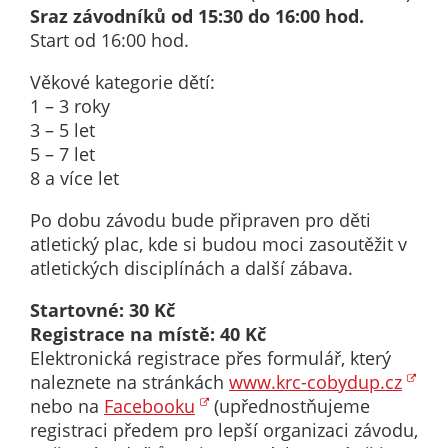
Sraz závodníků od 15:30 do 16:00 hod.
určujeme
Start od 16:00 hod.
počet návštěv
a zdroje
Věkové kategorie dětí:
návštěv našich
1 – 3 roky
internetových
3 – 5 let
stránek. Data
5 – 7 let
získaná
8 a více let
pomocí
těchto
Po dobu závodu bude připraven pro děti
cookies
atletický plac, kde si budou moci zasoutěžit v
zpracováváme
atletických disciplínách a další zábava.
souhrnně, bez
použití
Startovné: 30 Kč
identifikátorů,
Registrace na místě: 40 Kč
které ukazují
Elektronická registrace přes formulář, který
na konkrétní
naleznete na stránkách
www.krc-cobydup.cz
uživatelé
nebo na
Facebooku
(upřednostňujeme
našeho webu.
registraci předem pro lepší organizaci závodu,