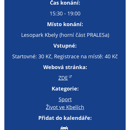
Technické
Čas konání:
cookies
15:30 - 19:00
Technické
cookies jsou
Místo konání:
nezbytné pro
Lesopark Kbely (horní část PRALESa)
správné
fungování
Vstupné:
webu a všech
Startovné: 30 Kč, Registrace na místě: 40 Kč
funkcí, které
nabízí.
Webová stránka:
Nepožadujeme
Váš souhlas s
ZDE
využitím
Kategorie:
technických
cookies na
Sport
našem webu. Z
Život ve Kbelích
tohoto důvodu
Přidat do kalendáře:
technické
cookies