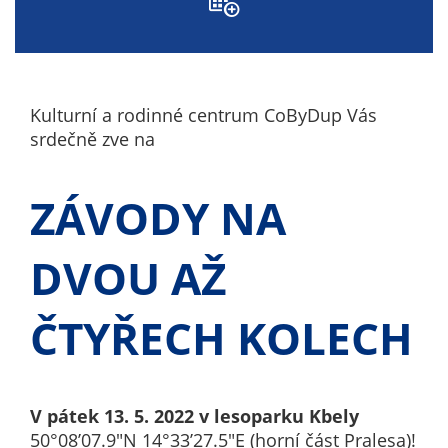
nemohou být
individuálně
deaktivovány
nebo
aktivovány.
Kulturní a rodinné centrum CoByDup Vás
srdečně zve na
Analytické
ZÁVODY NA
cookies
Analytické
cookies nám
DVOU AŽ
umožňují
měření
ČTYŘECH KOLECH
výkonu
našeho webu
a našich
reklamních
V pátek 13. 5. 2022 v lesoparku Kbely
kampaní.
50°08’07.9″N 14°33’27.5″E (horní část Pralesa)!
Jejich pomocí