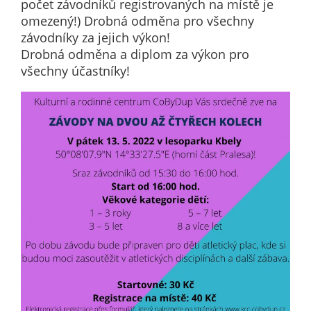
Pokud
počet závodníků registrovaných na místě je
vypnete
omezený!) Drobná odměna pro všechny
používání
závodníky za jejich výkon!
analytických
Drobná odměna a diplom za výkon pro
cookies ve
všechny účastníky!
vztahu k Vaší
návštěvě,
ztrácíme
možnost
analýzy
výkonu a
optimalizace
našich
opatření.
Personalizované
soubory cookie
Používáme rovněž