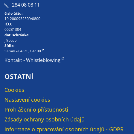
284 08 08 11
na našich
stránkách, tak na
číslo účtu:
19-2000932309/0800
stránkách třetích
IČO:
subjektů. Díky
00231304
tomu můžeme
dat. schránka:
ji9buvp
vytvářet profily
Sídlo:
založené na Vašich
Semilská 43/1, 197 00
zájmech, tak zvané
Kontakt - Whistleblowing
pseudonymizované
profily. Na základě
OSTATNÍ
těchto informací
není zpravidla
Cookies
možná
Nastavení cookies
bezprostřední
identifikace Vaší
Prohlášení o přístupnosti
osoby, protože jsou
Zásady ochrany osobních údajů
používány pouze
pseudonymizované
Informace o zpracování osobních údajů - GDPR