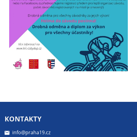
soubory cookie a
další technologie,
abychom
přizpůsobili naše
webové stránky
potřebám a
zájmům našich
návštěvníků.
Reklamní
cookies
Reklamní cookies
používáme my
nebo naši partneři,
abychom Vám
KONTAKTY
mohli zobrazit
vhodné obsahy
info@praha19.cz
nebo reklamy jak