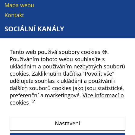
údaje. Pokud
Mapa webu
nevyjádříte
Kontakt
souhlas, nebudete
příjemcem obsahů
SOCIÁLNÍ KANÁLY
a reklam
přizpůsobených
Facebook
Vašim zájmům.
Tento web používá soubory cookies 🍪.
YouTube
Používáním tohoto webu souhlasíte s
Instagram
ukládáním a používáním nezbytných souborů
RSS
cookies. Zakliknutím tlačítka "Povolit vše"
udělujete souhlas k ukládání a používání i
Kbely
dalších souborů cookies jako jsou statistické,
preferenční a marketingové.
Více informací o
cookies
Satalice
Nastavení
Vinoř