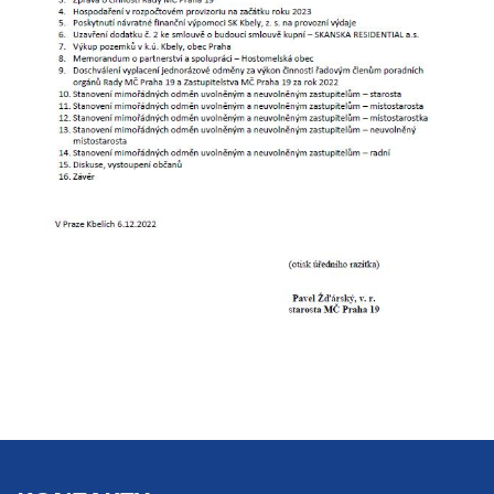
soubory cookie a
další technologie,
abychom
přizpůsobili naše
webové stránky
potřebám a
zájmům našich
návštěvníků.
Reklamní
cookies
Reklamní cookies
používáme my
nebo naši partneři,
abychom Vám
mohli zobrazit
vhodné obsahy
nebo reklamy jak