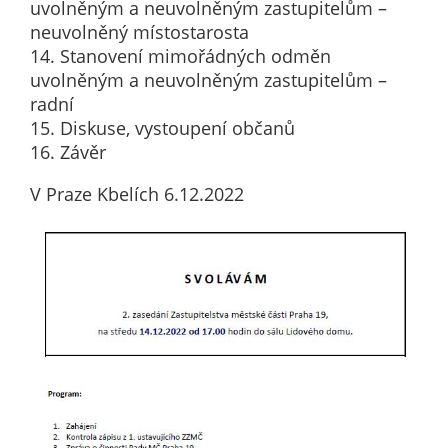
Pokud
uvolněným a neuvolněným zastupitelům –
vypnete
neuvolněný místostarosta
používání
14. Stanovení mimořádných odměn
analytických
uvolněným a neuvolněným zastupitelům –
cookies ve
radní
vztahu k Vaší
15. Diskuse, vystoupení občanů
návštěvě,
16. Závěr
ztrácíme
V Praze Kbelích 6.12.2022
možnost
analýzy
výkonu a
optimalizace
našich
opatření.
Personalizované
soubory cookie
Používáme rovněž