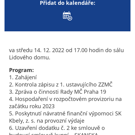
Přidat do kalendáře:
nemohou být
individuálně
deaktivovány
nebo
aktivovány.
va středu 14. 12. 2022 od 17.00 hodin do sálu
Analytické
Lidového domu.
cookies
Analytické
Program:
cookies nám
1. Zahájení
umožňují
2. Kontrola zápisu z 1. ustavujícího ZZMČ
měření
3. Zpráva o činnosti Rady MČ Praha 19
výkonu
4. Hospodaření v rozpočtovém provizoriu na
našeho webu
začátku roku 2023
a našich
5. Poskytnutí návratné finanční výpomoci SK
reklamních
Kbely, z. s. na provozní výdaje
kampaní.
6. Uzavření dodatku č. 2 ke smlouvě o
Jejich pomocí