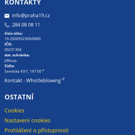
KONTAKTY
na našich
stránkách, tak na
info@praha19.cz
stránkách třetích
284 08 08 11
subjektů. Díky
číslo účtu:
tomu můžeme
19-2000932309/0800
vytvářet profily
IČO:
založené na Vašich
00231304
dat. schránka:
zájmech, tak zvané
ji9buvp
pseudonymizované
Sídlo:
profily. Na základě
Semilská 43/1, 197 00
těchto informací
Kontakt - Whistleblowing
není zpravidla
možná
OSTATNÍ
bezprostřední
identifikace Vaší
Cookies
osoby, protože jsou
Nastavení cookies
používány pouze
pseudonymizované
Prohlášení o přístupnosti