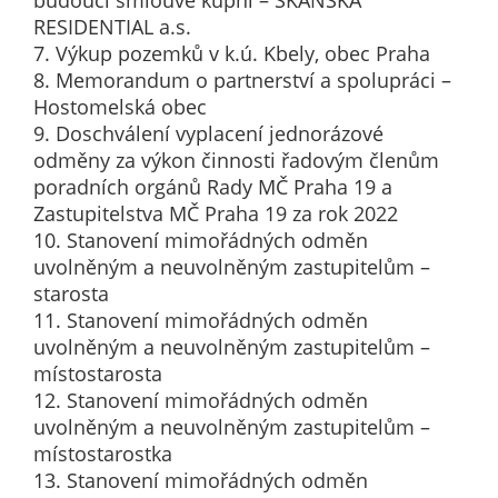
budoucí smlouvě kupní – SKANSKA
určujeme
RESIDENTIAL a.s.
počet návštěv
7. Výkup pozemků v k.ú. Kbely, obec Praha
a zdroje
8. Memorandum o partnerství a spolupráci –
návštěv našich
Hostomelská obec
internetových
9. Doschválení vyplacení jednorázové
stránek. Data
odměny za výkon činnosti řadovým členům
získaná
poradních orgánů Rady MČ Praha 19 a
pomocí
Zastupitelstva MČ Praha 19 za rok 2022
těchto
10. Stanovení mimořádných odměn
cookies
uvolněným a neuvolněným zastupitelům –
zpracováváme
starosta
souhrnně, bez
11. Stanovení mimořádných odměn
použití
uvolněným a neuvolněným zastupitelům –
identifikátorů,
místostarosta
které ukazují
12. Stanovení mimořádných odměn
na konkrétní
uvolněným a neuvolněným zastupitelům –
uživatelé
místostarostka
našeho webu.
13. Stanovení mimořádných odměn