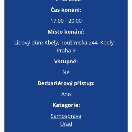
Technické
cookies
Čas konání:
Technické
17:00 - 20:00
cookies jsou
nezbytné pro
Místo konání:
správné
Lidový dům Kbely, Toužimská 244, Kbely –
fungování
Praha 9
webu a všech
funkcí, které
Vstupné:
nabízí.
Nepožadujeme
Ne
Váš souhlas s
Bezbariérový přístup:
využitím
technických
Ano
cookies na
Kategorie:
našem webu. Z
tohoto důvodu
Samospráva
technické
Úřad
cookies