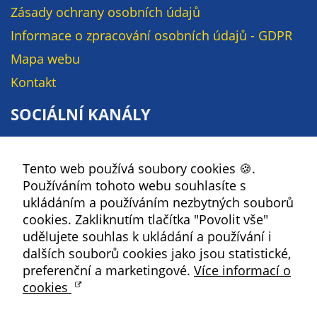
údaje. Pokud
Zásady ochrany osobních údajů
nevyjádříte
Informace o zpracování osobních údajů - GDPR
souhlas, nebudete
příjemcem obsahů
Mapa webu
a reklam
Kontakt
přizpůsobených
Vašim zájmům.
SOCIÁLNÍ KANÁLY
Facebook
Tento web používá soubory cookies 🍪.
YouTube
Používáním tohoto webu souhlasíte s
Instagram
ukládáním a používáním nezbytných souborů
RSS
cookies. Zakliknutím tlačítka "Povolit vše"
udělujete souhlas k ukládání a používání i
Kbely
dalších souborů cookies jako jsou statistické,
preferenční a marketingové.
Více informací o
cookies
Satalice