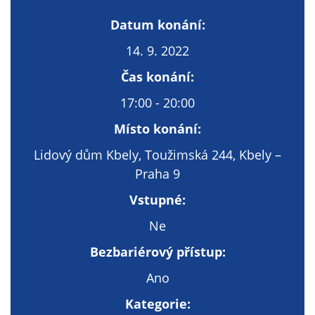
Technické
cookies
Datum konání:
Technické
14. 9. 2022
cookies jsou
nezbytné pro
Čas konání:
správné
17:00 - 20:00
fungování
webu a všech
Místo konání:
funkcí, které
nabízí.
Lidový dům Kbely, Toužimská 244, Kbely –
Nepožadujeme
Praha 9
Váš souhlas s
Vstupné:
využitím
technických
Ne
cookies na
Bezbariérový přístup:
našem webu. Z
tohoto důvodu
Ano
technické
Kategorie:
cookies