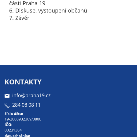
části Praha 19
určujeme
6. Diskuse, vystoupení občanů
počet návštěv
7. Závěr
a zdroje
návštěv našich
internetových
stránek. Data
získaná
pomocí
těchto
cookies
zpracováváme
KONTAKTY
souhrnně, bez
použití
info@praha19.cz
identifikátorů,
284 08 08 11
které ukazují
číslo účtu:
na konkrétní
19-2000932309/0800
uživatelé
IČO:
00231304
našeho webu.
dat. schránka: