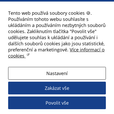
soubory cookie a
Facebook
další technologie,
Tento web používá soubory cookies 🍪.
YouTube
abychom
Používáním tohoto webu souhlasíte s
Instagram
přizpůsobili naše
ukládáním a používáním nezbytných souborů
webové stránky
RSS
cookies. Zakliknutím tlačítka "Povolit vše"
potřebám a
udělujete souhlas k ukládání a používání i
zájmům našich
Kbely
dalších souborů cookies jako jsou statistické,
návštěvníků.
preferenční a marketingové.
Více informací o
cookies
Satalice
Reklamní
cookies
Nastavení
Vinoř
Reklamní cookies
používáme my
Zakázat vše
nebo naši partneři,
Magistrát HMP
abychom Vám
mohli zobrazit
Povolit vše
Copyright ©
2026 Úřad městské části Praha 19
vhodné obsahy
nebo reklamy jak