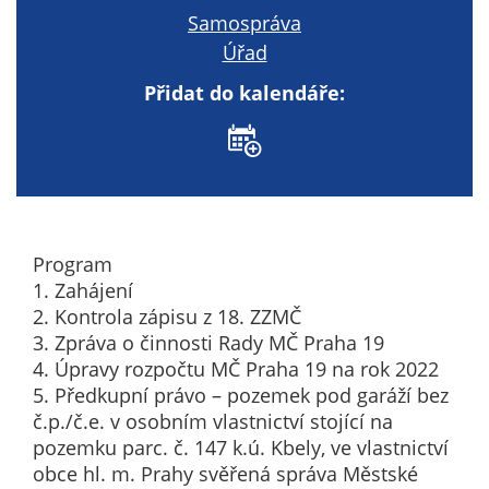
nemohou být
Samospráva
individuálně
Úřad
deaktivovány
nebo
Přidat do kalendáře:
aktivovány.
Analytické
cookies
Analytické
Program
cookies nám
1. Zahájení
umožňují
2. Kontrola zápisu z 18. ZZMČ
měření
3. Zpráva o činnosti Rady MČ Praha 19
výkonu
4. Úpravy rozpočtu MČ Praha 19 na rok 2022
našeho webu
5. Předkupní právo – pozemek pod garáží bez
a našich
č.p./č.e. v osobním vlastnictví stojící na
reklamních
pozemku parc. č. 147 k.ú. Kbely, ve vlastnictví
kampaní.
obce hl. m. Prahy svěřená správa Městské
Jejich pomocí