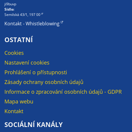
Pokud
ji9buvp
vypnete
Sídlo:
Semilská 43/1, 197 00
používání
analytických
Kontakt - Whistleblowing
cookies ve
vztahu k Vaší
OSTATNÍ
návštěvě,
ztrácíme
Cookies
možnost
Nastavení cookies
analýzy
Prohlášení o přístupnosti
výkonu a
optimalizace
Zásady ochrany osobních údajů
našich
Informace o zpracování osobních údajů - GDPR
opatření.
Mapa webu
Kontakt
Personalizované
soubory cookie
SOCIÁLNÍ KANÁLY
Používáme rovněž