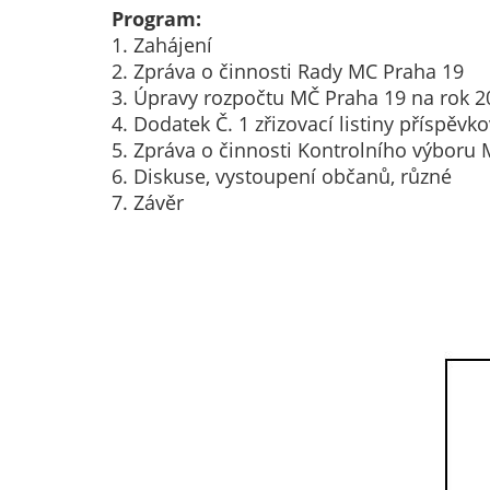
Program:
1. Zahájení
2. Zpráva o činnosti Rady MC Praha 19
3. Úpravy rozpočtu MČ Praha 19 na rok 2
4. Dodatek Č. 1 zřizovací listiny příspěv
5. Zpráva o činnosti Kontrolního výboru
6. Diskuse, vystoupení občanů, různé
7. Závěr