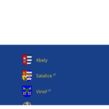
Kbely
Satalice
Vinoř
Magistrát HMP