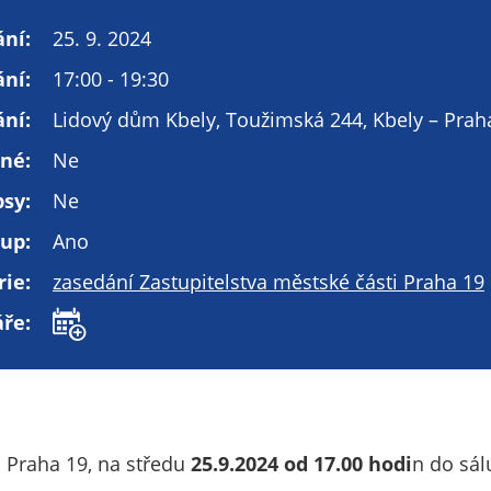
Technické
cookies
ní:
25. 9. 2024
Technické
ní:
17:00 - 19:30
cookies jsou
nezbytné pro
ní:
Lidový dům Kbely, Toužimská 244, Kbely – Prah
správné
né:
Ne
fungování
webu a všech
psy:
Ne
funkcí, které
nabízí.
tup:
Ano
Nepožadujeme
rie:
zasedání Zastupitelstva městské části Praha 19
Váš souhlas s
využitím
áře:
technických
cookies na
našem webu. Z
tohoto důvodu
technické
i Praha 19, na středu
25.9.2024 od 17.00 hodi
n do sá
cookies