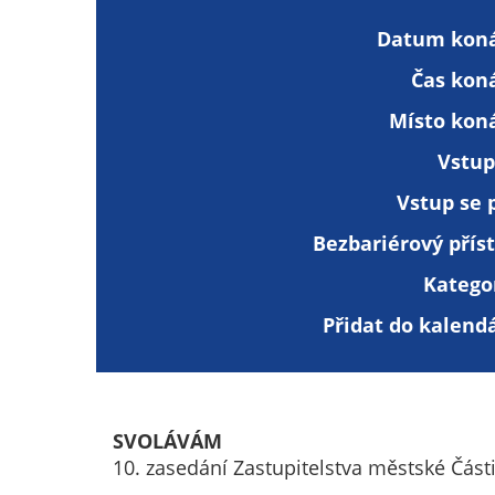
Datum koná
Čas koná
Místo koná
Vstup
Vstup se 
Bezbariérový přís
Katego
Přidat do kalend
SVOLÁVÁM
10. zasedání Zastupitelstva městské Část