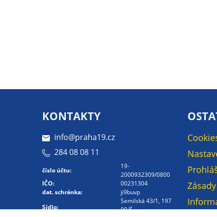
KONTAKTY
OSTA
info@praha19.cz
Cookie
284 08 08 11
Nastav
19-
Prohláš
číslo účtu:
2000932309/0800
IČO:
00231304
Zásady
dat. schránka:
ji9buvp
Inform
Semilská 43/1, 197
Sídlo:
00
osobní