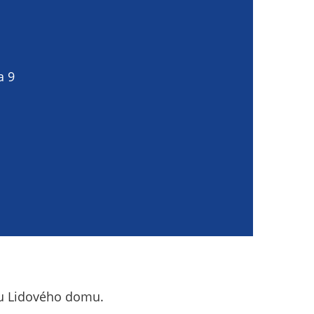
a 9
lu Lidového domu.