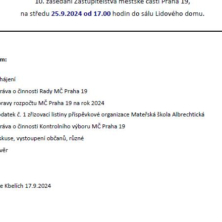
určujeme
počet návštěv
a zdroje
návštěv našich
internetových
stránek. Data
získaná
pomocí
těchto
cookies
zpracováváme
souhrnně, bez
použití
identifikátorů,
které ukazují
na konkrétní
uživatelé
našeho webu.