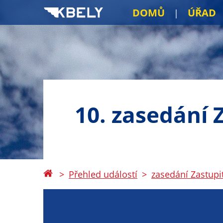
DOMŮ
ÚŘAD
10. zasedání 
Přehled událostí
zasedání Zastupi