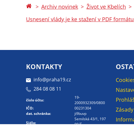
Archiv novinek
Život ve Kbelích
Usnesení vlády je ke stažení v PDF formátu
KONTAKTY
OSTA
info@praha19.cz
Cookie
284 08 08 11
Nastav
19-
Prohláš
číslo účtu:
2000932309/0800
IČO:
00231304
Zásady
dat. schránka:
ji9buvp
Inform
Semilská 43/1, 197
Sídlo:
00
osobní
Kontakt -