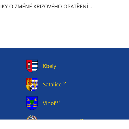
LIKY O ZMĚNĚ KRIZOVÉHO OPATŘENÍ…
Kbely
Satalice
Vinoř
Magistrát HMP