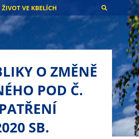
ŽIVOT VE KBELÍCH
BLIKY O ZMĚNĚ
NÉHO POD Č.
OPATŘENÍ
020 SB.