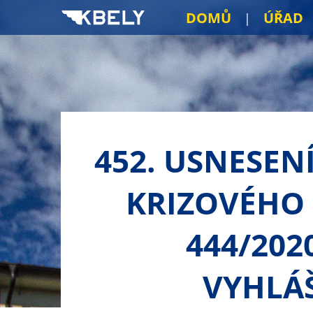
DOMŮ
ÚŘAD
452. USNESEN
KRIZOVÉHO 
444/202
VYHLÁŠ