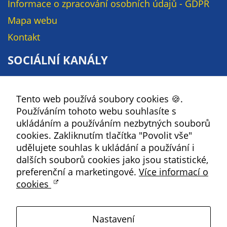
Pokud
Informace o zpracování osobních údajů - GDPR
vypnete
Mapa webu
používání
Kontakt
analytických
cookies ve
SOCIÁLNÍ KANÁLY
vztahu k Vaší
návštěvě,
Facebook
ztrácíme
Tento web používá soubory cookies 🍪.
YouTube
možnost
Používáním tohoto webu souhlasíte s
analýzy
Instagram
ukládáním a používáním nezbytných souborů
výkonu a
RSS
cookies. Zakliknutím tlačítka "Povolit vše"
optimalizace
udělujete souhlas k ukládání a používání i
našich
dalších souborů cookies jako jsou statistické,
Kbely
opatření.
preferenční a marketingové.
Více informací o
cookies
Satalice
Personalizované
soubory cookie
Nastavení
Používáme rovněž
Vinoř