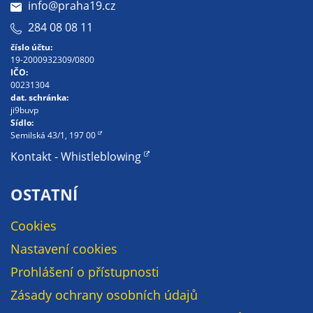
info@praha19.cz
určujeme
284 08 08 11
počet návštěv
a zdroje
číslo účtu:
19-2000932309/0800
návštěv našich
IČO:
internetových
00231304
stránek. Data
dat. schránka:
ji9buvp
získaná
Sídlo:
pomocí
Semilská 43/1, 197 00
těchto
Kontakt - Whistleblowing
cookies
zpracováváme
OSTATNÍ
souhrnně, bez
použití
Cookies
identifikátorů,
Nastavení cookies
které ukazují
na konkrétní
Prohlášení o přístupnosti
uživatelé
Zásady ochrany osobních údajů
našeho webu.